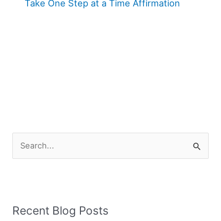
Take One Step at a Time Affirmation
S
e
a
r
Recent Blog Posts
c